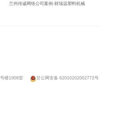
兰州传诚网络公司案例-财瑞远塑料机械
兰州传
楼1908室
甘公网安备 62010202002772号